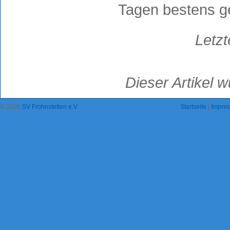
Tagen bestens g
Letz
Dieser Artikel 
© 2026
SV Frohnstetten e.V.
Startseite
|
Impres