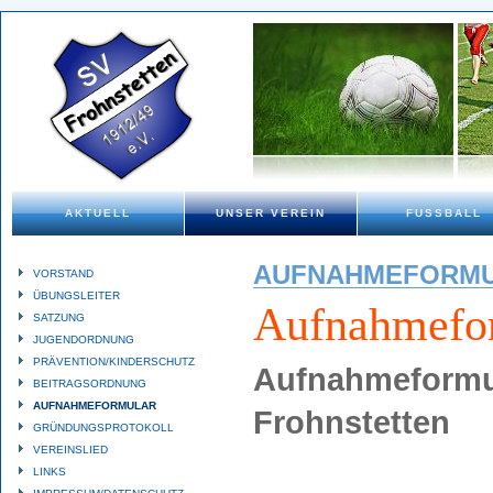
AKTUELL
UNSER VEREIN
FUSSBALL
AUFNAHMEFORM
VORSTAND
ÜBUNGSLEITER
Aufnahmefo
SATZUNG
JUGENDORDNUNG
PRÄVENTION/KINDERSCHUTZ
Aufnahmeformul
BEITRAGSORDNUNG
AUFNAHMEFORMULAR
Frohnstetten
GRÜNDUNGSPROTOKOLL
VEREINSLIED
LINKS